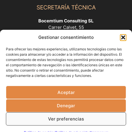
SECRETARÍA TÉCNICA
Bocemtium Consulting SL
Carrer Calvet, 55
08021 Barcelona, Spain.
Gestionar consentimiento
+34 93 416 12 20
+34 617 477 986
Para ofrecer las mejores experiencias, utilizamos tecnologías como las
B-64418882
cookies para almacenar y/o acceder a la información del dispositivo. El
selmq@bocemtium.com
consentimiento de estas tecnologías nos permitirá procesar datos como
el comportamiento de navegación o las identificaciones únicas en este
www.bocemtium.com
sitio. No consentir o retirar el consentimiento, puede afectar
negativamente a ciertas características y funciones.
ENLACES
Aceptar
Política de cookies
Política de Privacidad
Denegar
Términos y Condiciones
Pago con tarjeta de crédito/débito
Ver preferencias
Política de devolución y cancelación
Código de Conducta