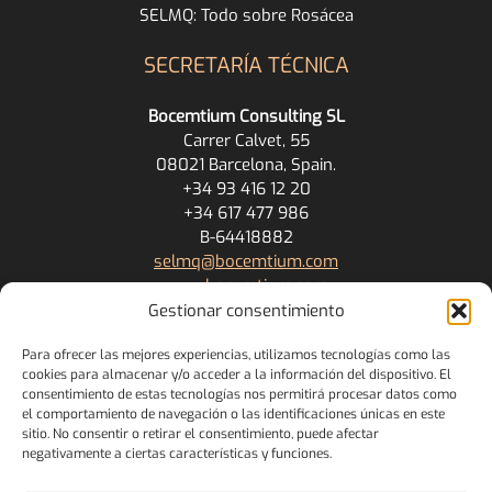
SELMQ: Todo sobre Rosácea
SECRETARÍA TÉCNICA
Bocemtium Consulting SL
Carrer Calvet, 55
08021 Barcelona, Spain.
+34 93 416 12 20
+34 617 477 986
B-64418882
selmq@bocemtium.com
www.bocemtium.com
Gestionar consentimiento
ENLACES
Para ofrecer las mejores experiencias, utilizamos tecnologías como las
cookies para almacenar y/o acceder a la información del dispositivo. El
Política de cookies
consentimiento de estas tecnologías nos permitirá procesar datos como
Política de Privacidad
el comportamiento de navegación o las identificaciones únicas en este
Términos y Condiciones
sitio. No consentir o retirar el consentimiento, puede afectar
negativamente a ciertas características y funciones.
Pago con tarjeta de crédito/débito
Política de devolución y cancelación