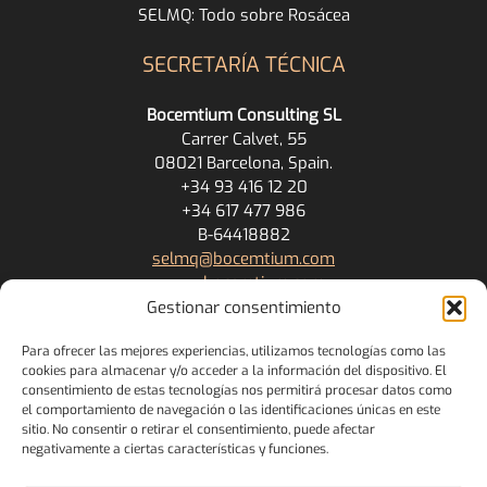
SELMQ: Todo sobre Rosácea
SECRETARÍA TÉCNICA
Bocemtium Consulting SL
Carrer Calvet, 55
08021 Barcelona, Spain.
+34 93 416 12 20
+34 617 477 986
B-64418882
selmq@bocemtium.com
www.bocemtium.com
Gestionar consentimiento
ENLACES
Para ofrecer las mejores experiencias, utilizamos tecnologías como las
cookies para almacenar y/o acceder a la información del dispositivo. El
Política de cookies
consentimiento de estas tecnologías nos permitirá procesar datos como
Política de Privacidad
el comportamiento de navegación o las identificaciones únicas en este
Términos y Condiciones
sitio. No consentir o retirar el consentimiento, puede afectar
negativamente a ciertas características y funciones.
Pago con tarjeta de crédito/débito
Política de devolución y cancelación